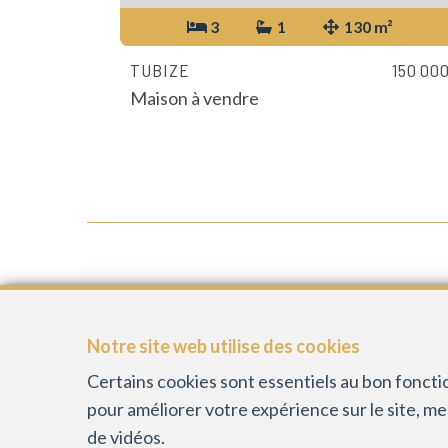
3
1
130 m²
TUBIZE
150 00
Maison à vendre
IMMOBILIÈRE SPAGNOLO &
MANOUVRIER
Notre site web utilise des cookies
Certains cookies sont essentiels au bon fonct
Chaussée de Mons 9
pour améliorer votre expérience sur le site, m
1430 Rebecq
de vidéos.
BE-0713.546.351