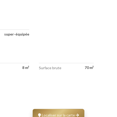
super-équipée
8 m²
70 m²
Surface brute
Localiser sur la carte