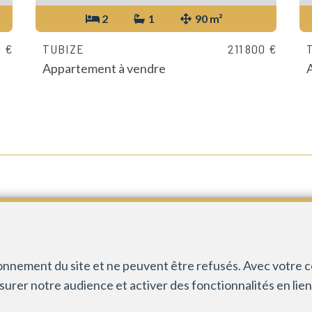
2
1
90 m²
0 €
TUBIZE
211 800 €
Appartement à vendre
CONTACT
INFOS
+32 67 21 99 08
Agent immobilier 
info@inmgroup.be
Instance de contr
ionnement du site et ne peuvent être refusés. Avec votre 
du Luxembourg 16B
esurer notre audience et activer des fonctionnalités en lie
Soumis au
code dé