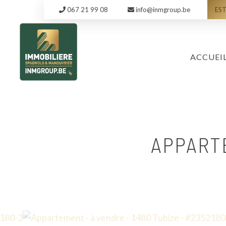
067 21 99 08
info@inmgroup.be
EST
ACCUEI
APPART