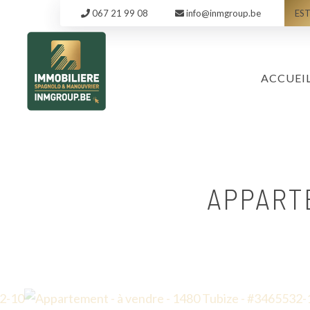
067 21 99 08
info@inmgroup.be
EST
ACCUEI
APPART