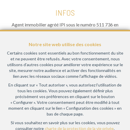
INFOS
Agent immobilier agréé IPI sous le numéro 511 736 en
Belgique- Instance de contrôle: Institut professionnel des
agents immobiliers, rue du Luxembourg 16B, 1000 Bruxelles
Notre site web utilise des cookies
(+32 2 505 38 50 - info@ipi.be) - Soumis au
code
déontologique de l’ IPI
Certains cookies sont essentiels au bon fonctionnement du site
et ne peuvent être refusés. Avec votre consentement, nous
RC professionnelle et cautionnement via AXA Belgium SA,
utilisons d’autres cookies pour améliorer votre expérience sur le
Place du Trône 1, 1000 Bruxelles – police n° 730.390.160.
site, mesurer notre audience et activer des fonctionnalités en
Couverture valable pour les activités réalisées en Belgique
lien avec les réseaux sociaux comme l’affichage de vidéos.
En cliquant sur « Tout autoriser », vous autorisez l’utilisation de
Conditions générales d'utilisation du site
tous les cookies. Vous pouvez également définir plus
précisément vos préférences en cliquant sur le bouton
Charte de la protection de la vie privée
« Configurer ». Votre consentement peut être modifié à tout
moment en cliquant sur le lien « Configuration des cookies » en
Configuration des cookies
bas de chaque page.
Si vous souhaitez en savoir plus sur les cookies, vous pouvez
consulter notre
charte de la protection de la vie privée
.