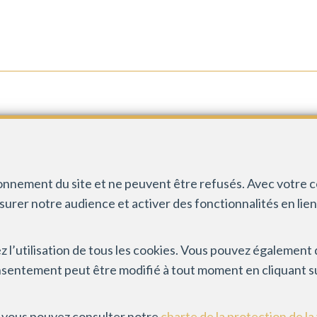
CONTACT
INFOS
+32 67 21 99 08
Agent immobilier 
info@inmgroup.be
Instance de contr
ionnement du site et ne peuvent être refusés. Avec votre 
du Luxembourg 16B
esurer notre audience et activer des fonctionnalités en lie
Soumis au
code dé
RC professionnel
sez l’utilisation de tous les cookies. Vous pouvez égalemen
Trône 1, 1000 Bru
nsentement peut être modifié à tout moment en cliquant sur
les activités réal
s, vous pouvez consulter notre
charte de la protection de la