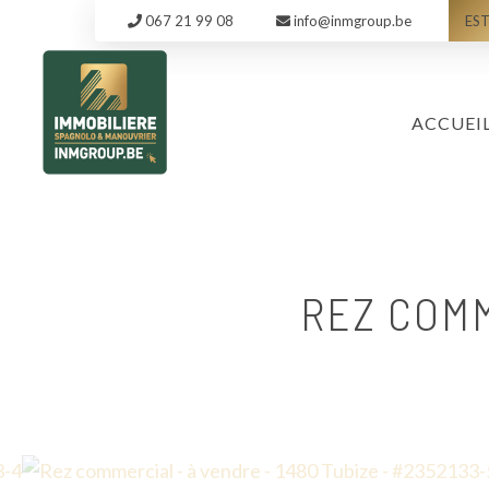
067 21 99 08
info@inmgroup.be
EST
ACCUEI
REZ COMM