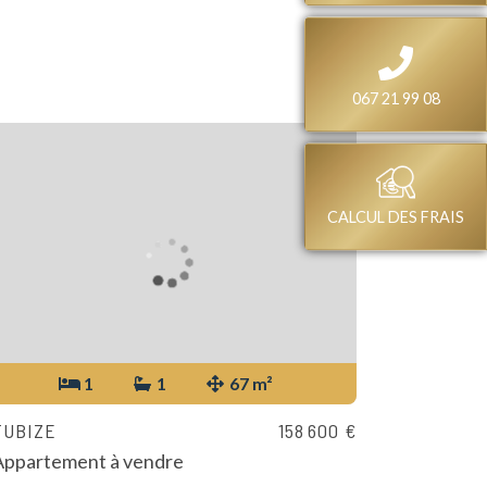
067 21 99 08
CALCUL DES FRAIS
1
1
67 m²
TUBIZE
158 600 €
Appartement à vendre