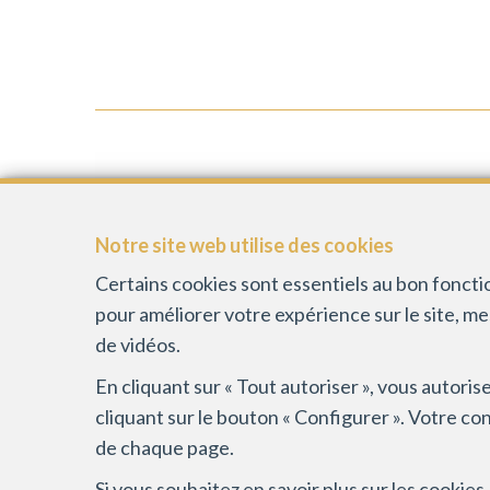
IMMOBILIÈRE SPAGNOLO &
MANOUVRIER
Notre site web utilise des cookies
Certains cookies sont essentiels au bon fonct
Chaussée de Mons 9
pour améliorer votre expérience sur le site, m
1430 Rebecq
de vidéos.
BE-0713.546.351
En cliquant sur « Tout autoriser », vous autori
cliquant sur le bouton « Configurer ». Votre co
de chaque page.
Si vous souhaitez en savoir plus sur les cookie