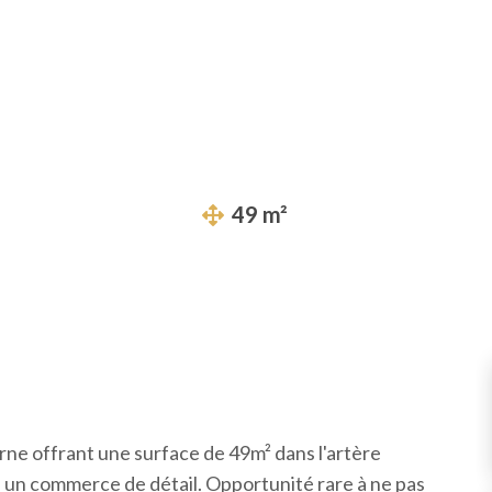
49 m²
rne offrant une surface de 49m² dans l'artère
u un commerce de détail. Opportunité rare à ne pas