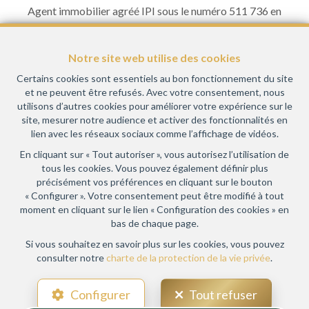
Agent immobilier agréé IPI sous le numéro 511 736 en
Belgique- Instance de contrôle: Institut professionnel des
agents immobiliers, rue du Luxembourg 16B, 1000 Bruxelles
Notre site web utilise des cookies
(+32 2 505 38 50 - info@ipi.be) - Soumis au
code
déontologique de l’ IPI
Certains cookies sont essentiels au bon fonctionnement du site
et ne peuvent être refusés. Avec votre consentement, nous
RC professionnelle et cautionnement via AXA Belgium SA,
utilisons d’autres cookies pour améliorer votre expérience sur le
Place du Trône 1, 1000 Bruxelles – police n° 730.390.160.
site, mesurer notre audience et activer des fonctionnalités en
Couverture valable pour les activités réalisées en Belgique
lien avec les réseaux sociaux comme l’affichage de vidéos.
En cliquant sur « Tout autoriser », vous autorisez l’utilisation de
Conditions générales d'utilisation du site
tous les cookies. Vous pouvez également définir plus
précisément vos préférences en cliquant sur le bouton
Charte de la protection de la vie privée
« Configurer ». Votre consentement peut être modifié à tout
moment en cliquant sur le lien « Configuration des cookies » en
Configuration des cookies
bas de chaque page.
Si vous souhaitez en savoir plus sur les cookies, vous pouvez
consulter notre
charte de la protection de la vie privée
.
POWERED BY
WHISE
DESIGNED AND DEVELOPED BY
Configurer
Tout refuser
WEBULOUS.IMMO