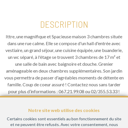
>LOT
DESCRIPTION
DE
Ittre, une magnifique et Spacieuse maison 3 chambres située
dans une rue calme. Elle se compose d'un hall d'entrée avec
2
vestiaire, un grand séjour, une cuisine équipée, une buanderie,
un wc séparé, à l'étage se trouvent 3 chambres de 17 m² et
une salle de bain avec baignoire et douche. Grenier
MAISONS
aménageable en deux chambres supplémentaires. Son jardin
vous permettra de passer d'agréables moments de détente en
3
famille. Coup de coeur assuré ! Contactez nous sans tarder
pour plus d’informations : 067.21.99.08 ou 02/355.53.33 !
VOUS DEVEZ VENDRE POUR ACHETER ? EVALUATION
FAÇADES
GRATUITE DE VOTRE BIEN EN 24H !
Notre site web utilise des cookies
Certains cookies sont essentiels au bon fonctionnement du site
et ne peuvent être refusés. Avec votre consentement, nous