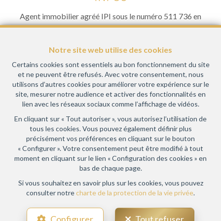
Agent immobilier agréé IPI sous le numéro 511 736 en
Belgique- Instance de contrôle: Institut professionnel des
agents immobiliers, rue du Luxembourg 16B, 1000 Bruxelles
Notre site web utilise des cookies
(+32 2 505 38 50 - info@ipi.be) - Soumis au
code
déontologique de l’ IPI
Certains cookies sont essentiels au bon fonctionnement du site
et ne peuvent être refusés. Avec votre consentement, nous
RC professionnelle et cautionnement via AXA Belgium SA,
utilisons d’autres cookies pour améliorer votre expérience sur le
Place du Trône 1, 1000 Bruxelles – police n° 730.390.160.
site, mesurer notre audience et activer des fonctionnalités en
Couverture valable pour les activités réalisées en Belgique
lien avec les réseaux sociaux comme l’affichage de vidéos.
En cliquant sur « Tout autoriser », vous autorisez l’utilisation de
Conditions générales d'utilisation du site
tous les cookies. Vous pouvez également définir plus
précisément vos préférences en cliquant sur le bouton
Charte de la protection de la vie privée
« Configurer ». Votre consentement peut être modifié à tout
moment en cliquant sur le lien « Configuration des cookies » en
Configuration des cookies
bas de chaque page.
Si vous souhaitez en savoir plus sur les cookies, vous pouvez
consulter notre
charte de la protection de la vie privée
.
POWERED BY
WHISE
DESIGNED AND DEVELOPED BY
Configurer
Tout refuser