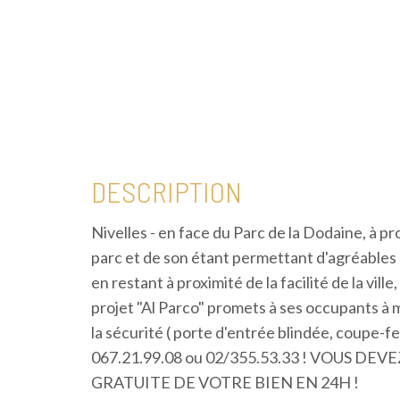
>RÉSIDENCE
DESCRIPTION
"AL
Nivelles - en face du Parc de la Dodaine, à pr
parc et de son étant permettant d'agréables
PARCO"
en restant à proximité de la facilité de la vill
projet "Al Parco" promets à ses occupants à mo
la sécurité ( porte d'entrée blindée, coupe-feu
067.21.99.08 ou 02/355.53.33 ! VOUS 
GRATUITE DE VOTRE BIEN EN 24H !