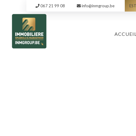
067 21 99 08
info@inmgroup.be
EST
ACCUEI